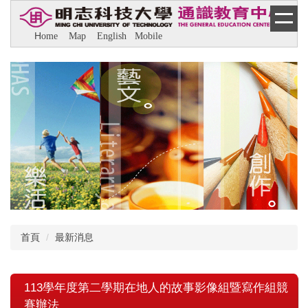
跳
到
H
ome
M
ap
E
nglish
M
obile
主
要
內
容
區
首頁
最新消息
113學年度第二學期在地人的故事影像組暨寫作組競
賽辦法