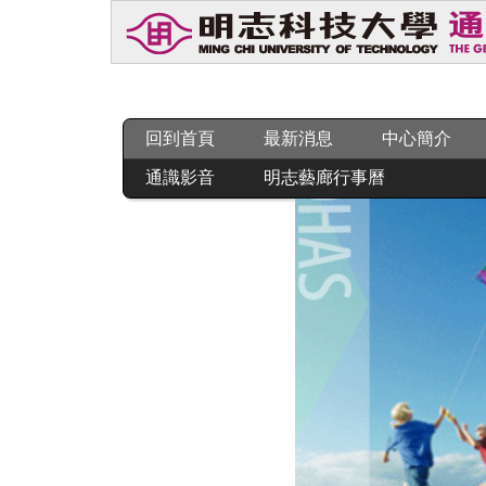
跳
到
主
要
內
容
回到首頁
最新消息
中心簡介
區
通識影音
明志藝廊行事曆