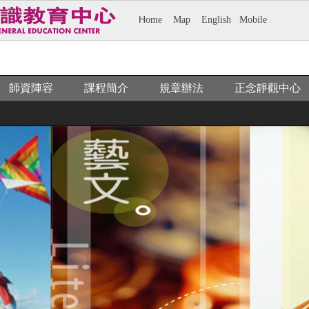
H
ome
M
ap
E
nglish
M
obile
師資陣容
課程簡介
規章辦法
正念靜觀中心