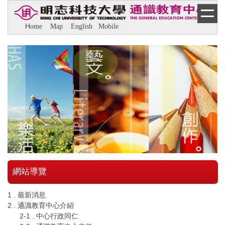
跳
到
H
ome
M
ap
E
nglish
M
obile
主
要
內
容
區
網站導覽
1 . 最新消息
2 . 通識教育中心介紹
2-1 . 中心行政同仁