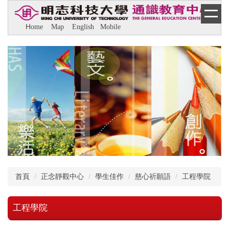
跳
到
H
ome
M
ap
E
nglish
M
obile
主
要
內
容
區
首頁
正念靜觀中心
學生佳作
慈心祈願語
工程學院
工程學院