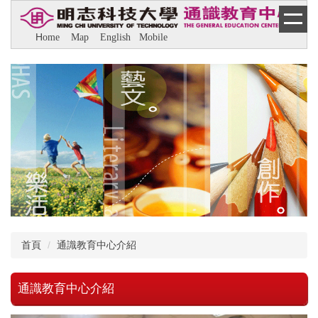
跳
到
H
ome
M
ap
E
nglish
M
obile
主
要
內
容
區
首頁
通識教育中心介紹
通識教育中心介紹