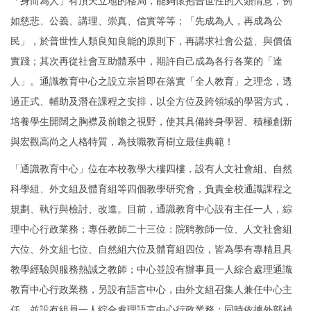
「身而為人」有頂天立地的格局，能夠懷抱普世性的人類情意，例
如慈悲、公義、講理、崇真、信實等等；「先成為人，再成為公
民」，於普世性人類良知良能的原則下，再講求社會公益、與價值
實踐；其次再從社會互助體系中，期許自己成為各行各業的「達
人」。通識教育中心之設立宗旨即在落實「全人教育」之理念，透
過正式、輔助及潛在課程之安排，以全方位及跨領域的學習方式，
培養學生開闊之胸襟及前瞻之視野，使其具備終身學習、積極創新
與宏觀高尚之人格特質，為技職教育樹立最佳典範！
「通識教育中心」位在本校教學大樓四樓，設有人文社會組、自然
科學組、外文組及體育組等四個教學研究會，負責全校通識課程之
規劃、執行與檢討、改進。目前，通識教育中心設有主任一人，綜
理中心行政業務；專任教師二十三位：院聘教師一位、人文社會組
六位、外文組七位、自然組六位及體育組四位，皆為學有專精且具
教學經驗與服務熱誠之教師；中心並設有辦事員一人綜合處理通識
教育中心行政業務，另設有語言中心，由外文組召集人兼任中心主
任，並設有組員一人綜合處理語言中心行政業務；同時依據外部補