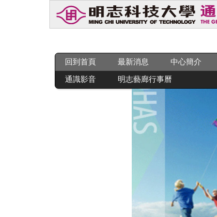
跳
到
主
要
內
容
回到首頁
最新消息
中心簡介
區
通識影音
明志藝廊行事曆