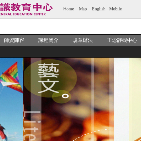
H
ome
M
ap
E
nglish
M
obile
師資陣容
課程簡介
規章辦法
正念靜觀中心