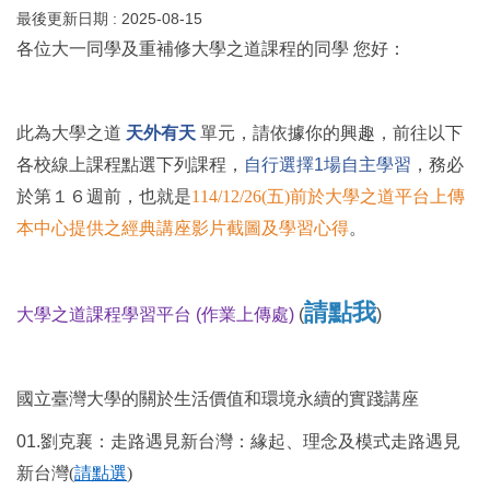
最後更新日期 :
2025-08-15
各位大一同學及重補修大學之道課程的同學
您好：
此為大學之道
天外有天
單元，請依據你的興趣，前往以下
各校線上課程點選下列課程，
自行選擇
1
場自主學習
，務必
於第１６週前，也就是
114/12/26(五)前
於大學之道平台上傳
本中心提供之經典講座影片截圖及學習心得
。
請點我
大學之道課程學習平台
(
作業上傳處
)
(
)
國立臺灣大學的關於生活價值和環境永續的實踐講座
01.
劉克襄
：走路遇見新台灣：緣起、理念及模式走路遇見
新台灣(
請點選
)