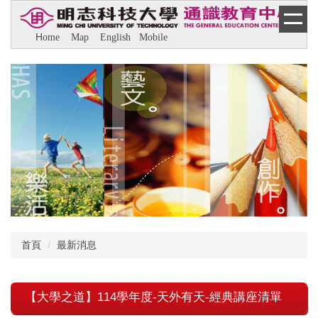
跳
到
H
ome
M
ap
E
nglish
M
obile
主
要
內
容
區
首頁
最新消息
【大學之道】114學年度-天外有天-經典講座清單