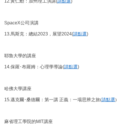
12.
黃仁勳：加州理工演講
(
請點選
)
SpaceX
公司演講
13.
馬斯克：總結
2023
，展望
2024(
請點選
)
耶魯大學的講座
14.
保羅
･
布羅姆
：
心理學導論
(
請點選
)
哈佛大學講座
15.
邁克爾
･桑德爾：第一講 正義：一場思辨之旅(
請點選
)
麻省理工學院的
MIT
講座