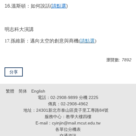
16.
溫斯頓
：
如何說話
(
請點選
)
明志科大演講
17.孫維新：邁向太空的創意與商機(
請點選
)
瀏覽數:
7892
分享
繁體
简体
English
電話：02-2908-9899 分機 2225
傳真：02-2908-4962
地址：24301新北市泰山區貴子里工專路84號
服務中心：教學大樓四樓
E-mail：
cyinjin@mail.mcut.edu.tw
各單位分機表
交通資訊