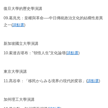
復旦大學的歷史學演講
09.
葛兆光：皇權與革命──中日傳統政治文化的結構性差異
之一
(
請點選
)
新加坡國立大學演講
10.
索達吉堪布：
"
領悟人生
”
文化論壇
(
請點選
)
東京大學演講
11.
髙谷幸：「移民からみる境界の現代的変容」
(
請點選
)
加州理工大學演講