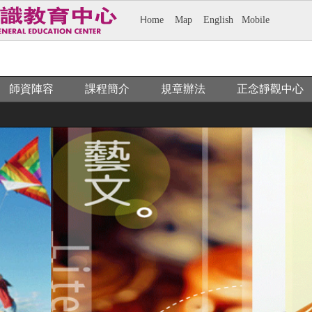
H
ome
M
ap
E
nglish
M
obile
師資陣容
課程簡介
規章辦法
正念靜觀中心