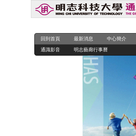
跳
到
主
要
內
容
回到首頁
最新消息
中心簡介
區
通識影音
明志藝廊行事曆